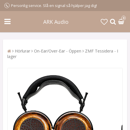
Personlig service. Slå en signal så hjälper jag dig!
0
ARK Audio
Hörlurar
On-Ear/Over-Ear - Öppen
ZMF Tessidera - I
lager