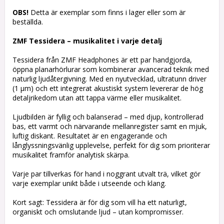
Lägg till i favoritlistan
OBS!
Detta är exemplar som finns i lager eller som är
beställda.
ZMF Tessidera – musikalitet i varje detalj
Tessidera från ZMF Headphones är ett par handgjorda,
öppna planarhörlurar som kombinerar avancerad teknik med
naturlig ljudåtergivning. Med en nyutvecklad, ultratunn driver
(1 µm) och ett integrerat akustiskt system levererar de hög
detaljrikedom utan att tappa värme eller musikalitet.
Ljudbilden är fyllig och balanserad – med djup, kontrollerad
bas, ett varmt och närvarande mellanregister samt en mjuk,
luftig diskant. Resultatet är en engagerande och
långlyssningsvänlig upplevelse, perfekt för dig som prioriterar
musikalitet framför analytisk skärpa.
Varje par tillverkas för hand i noggrant utvalt trä, vilket gör
varje exemplar unikt både i utseende och klang.
Kort sagt: Tessidera är för dig som vill ha ett naturligt,
organiskt och omslutande ljud – utan kompromisser.