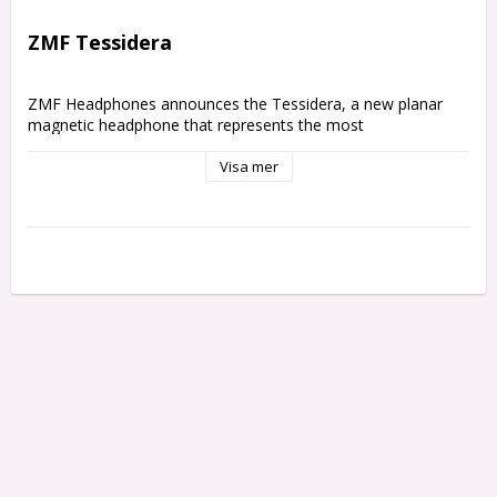
ZMF Tessidera
ZMF Headphones announces the Tessidera, a new planar 
magnetic headphone that represents the most 
technologically integrated design in the company's history. 
Named to complement ZMF's flagship Caldera, the 
Visa mer
Tessidera draws its identity from two sources: tessera, the 
interlocking mosaic tiles of classical craftsmanship, and 
tessitura, the musical term describing the range where an 
instrument resonates most naturally. Like its volcanic sibling, 
the Tessidera embodies the marriage of artisan 
woodworking and acoustic innovation that defines ZMF.

The Tessidera debuts in rich and subtly colorful Canarywood 
with Black Rod and Grille, brown premium mesh cloth, and 
introducing the ZMF Acoustic Matrix in coordinating 
Chocolate Brown.

Five Technologies, One Cohesive System
The Tessidera represents the culmination of ZMF's acoustic 
research, bringing together five technologies that work not 